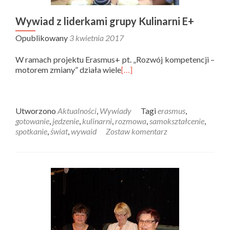
Wywiad z liderkami grupy Kulinarni E+
Opublikowany
3 kwietnia 2017
W ramach projektu Erasmus+ pt. „Rozwój kompetencji –
motorem zmiany” działa wiele
[…]
Utworzono
Aktualności
,
Wywiady
Tagi
erasmus
,
gotowanie
,
jedzenie
,
kulinarni
,
rozmowa
,
samokształcenie
,
spotkanie
,
świat
,
wywaid
Zostaw komentarz