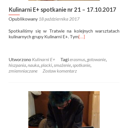
Kulinarni E+ spotkanie nr 21 – 17.10.2017
Opublikowany
18 października 2017
Spotkaliśmy się w Tratwie na kolejnych warsztatach
kulinarnych grupy Kulinarni E+. Tym
[…]
Utworzono
Kulinarni E+
Tagi
erasmus
,
gotowanie
,
hiszpania
,
nauka
,
placki
,
smażenie
,
spotkanie
,
zmiemniaczane
Zostaw komentarz