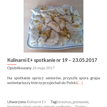
Kulinarni E+ spotkanie nr 19 – 23.05.2017
Opublikowany
26 maja 2017
Na spotkanie oprócz seniorów, przyszła spora grupa
wolontariuszy którzy przyjechali do Polski.
[…]
Utworzono
Kulinarni E+
Tagi
erasmus
,
gotowanie
,
hiszpania
,
język
,
nauka
,
pierogi
,
spotkanie
Zostaw