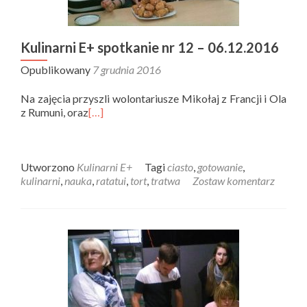
Kulinarni E+ spotkanie nr 12 – 06.12.2016
Opublikowany
7 grudnia 2016
Na zajęcia przyszli wolontariusze Mikołaj z Francji i Ola
z Rumuni, oraz
[…]
Utworzono
Kulinarni E+
Tagi
ciasto
,
gotowanie
,
kulinarni
,
nauka
,
ratatui
,
tort
,
tratwa
Zostaw komentarz