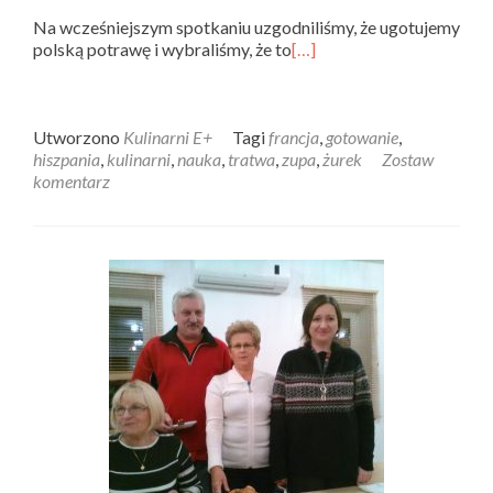
Na wcześniejszym spotkaniu uzgodniliśmy, że ugotujemy
polską potrawę i wybraliśmy, że to
[…]
Utworzono
Kulinarni E+
Tagi
francja
,
gotowanie
,
hiszpania
,
kulinarni
,
nauka
,
tratwa
,
zupa
,
żurek
Zostaw
komentarz