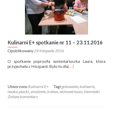
Kulinarni E+ spotkanie nr 11 – 23.11.2016
Opublikowany
24 listopada 2016
O spotkanie poprosiła wolontariuszka Laura, która
przyjechała z Hiszpanii. Było to dla
[…]
Utworzono
Kulinarni E+
Tagi
gotowanie
,
kulinarni
,
nauka
,
placki
,
smażenie
,
tratwa
,
wolonatriusze
,
ziemniaki
Zostaw komentarz