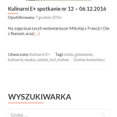
Kulinarni E+ spotkanie nr 12 – 06.12.2016
Opublikowany
7 grudnia 2016
Na zajęcia przyszli wolontariusze Mikołaj z Francji i Ola
z Rumuni, oraz
[…]
Utworzono
Kulinarni E+
Tagi
ciasto
,
gotowanie
,
kulinarni
,
nauka
,
ratatui
,
tort
,
tratwa
Zostaw komentarz
Posts navigation
WYSZUKIWARKA
Szukaj: