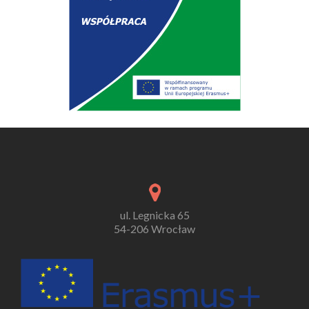
ul. Legnicka 65
54-206 Wrocław