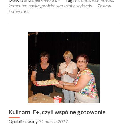
komputer
,
nauka
,
projekt
,
warsztaty
,
wykłady
Zostaw
komentarz
Kulinarni E+, czyli wspólne gotowanie
Opublikowany
31 marca 2017