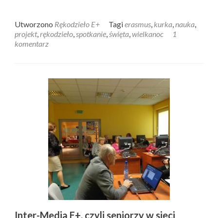
Utworzono
Rękodzieło E+
Tagi
erasmus
,
kurka
,
nauka
,
projekt
,
rękodzieło
,
spotkanie
,
święta
,
wielkanoc
1
komentarz
Inter-Media E+, czyli seniorzy w sieci