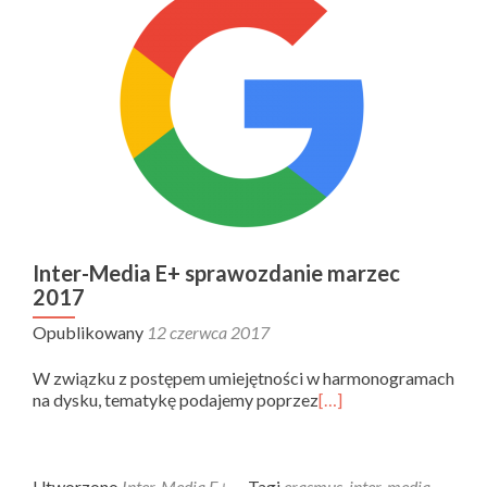
Inter-Media E+ sprawozdanie marzec
2017
Opublikowany
12 czerwca 2017
W związku z postępem umiejętności w harmonogramach
na dysku, tematykę podajemy poprzez
[…]
Utworzono
Inter-Media E+
Tagi
erasmus
,
inter-media
,