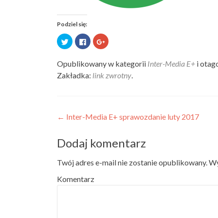
Podziel się:
Udostępnij
Kliknij,
Kliknij,
na
aby
aby
Twitterze(Otwiera
udostępnić
udostępnić
się
na
na
Opublikowany w kategorii
Inter-Media E+
i ota
w
Facebooku(Otwiera
Google+
Zakładka:
link zwrotny
.
nowym
się
(Otwiera
oknie)
w
się
nowym
w
oknie)
nowym
oknie)
Post navigation
←
Inter-Media E+ sprawozdanie luty 2017
Dodaj komentarz
Twój adres e-mail nie zostanie opublikowany.
Wy
Komentarz