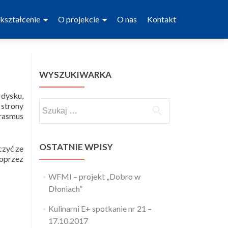
kształcenie
O projekcie
O nas
Kontakt
WYSZUKIWARKA
dysku,
Szukaj:
strony
Erasmus
OSTATNIE WPISY
czyć ze
oprzez
WFMI – projekt „Dobro w
Dłoniach”
Kulinarni E+ spotkanie nr 21 –
17.10.2017