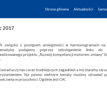
Skip to content
Strona główna
Aktualności
Samo
c 2017
W związku z postępem umiejętności w harmonogramach na 
tematykę podajemy poprzez udostępnienie linku do 
realizowanego projektu „Rozwój kompetencji motorem zmiany” 
.
Konrad uczy nas coraz trudniejszych zagadnień a my staramy się u
zrozumieniem. Na pewno niektóre tematy musimy utrwalać p
wiczenia w przyszłości. Ogólnie jest OK.