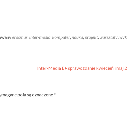
gowany
erasmus
,
inter-media
,
komputer
,
nauka
,
projekt
,
warsztaty
,
wyk
Inter-Media E+ sprawozdanie kwiecień i maj
magane pola są oznaczone
*