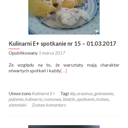
Kulinarni E+ spotkanie nr 15 – 01.03.2017
Opublikowany
1 marca 2017
Ze względu na to, że warsztaty mają charakter
otwartych spotkań i każdy
[…]
Utworzono
Kulinarni E+
Tagi
dip
,
erasmus
,
gotowanie
,
jedzenie
,
kulinarni
,
rozmowa
,
śledzik
,
spotkanie
,
tratwa
,
ziemniaki
Zostaw komentarz