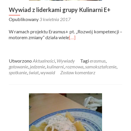
Wywiad z liderkami grupy Kulinarni E+
Opublikowany
3 kwietnia 2017
W ramach projektu Erasmus+ pt. „Rozwój kompetencji –
motorem zmiany” działa wiele
[…]
Utworzono
Aktualności
,
Wywiady
Tagi
erasmus
,
gotowanie
,
jedzenie
,
kulinarni
,
rozmowa
,
samokształcenie
,
spotkanie
,
świat
,
wywaid
Zostaw komentarz