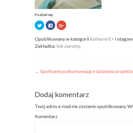
Podziel się:
Udostępnij
Kliknij,
Kliknij,
na
aby
aby
Twitterze(Otwiera
udostępnić
udostępnić
się
na
na
Opublikowany w kategorii
Kulinarni E+
i otago
w
Facebooku(Otwiera
Google+
Zakładka:
link zwrotny
.
nowym
się
(Otwiera
oknie)
w
się
nowym
w
oknie)
nowym
oknie)
Post navigation
←
Spotkanie podsumowujące działania projekt
Dodaj komentarz
Twój adres e-mail nie zostanie opublikowany.
Wy
Komentarz