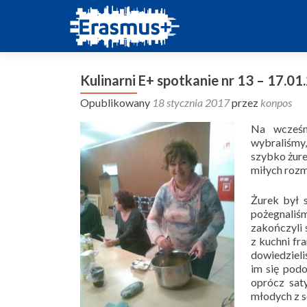
Kulinarni E+ spotkanie nr 13 – 17.0
Opublikowany
18 stycznia 2017
przez
konpos
Na wcześn
wybraliśmy,
szybko żure
miłych roz
Żurek był 
pożegnaliś
zakończyli 
z kuchni fr
dowiedzieli
im się podo
oprócz sat
młodych z s