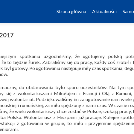
Skip to content
Strona główna
Aktualności
Samo
1.2017
iejszym spotkaniu uzgodniliśmy, że ugotujemy polską pot
 że to będzie żurek. Zabraliśmy się do pracy, każdy coś zrobił i
k był gotowy. Po ugotowaniu następuje miły czas spotkania, degus
mów.
smaczny, do obdarowania było sporo uczestników. Na tym spo
my się z wolontariuszami Mikołajem z Francji i Olą z Rumuni,
swój wolontariat. Podziękowaliśmy im za ugotowanie nam wiele
ancuskiej i rumuńskiej, za miło spędzony z nami czas. W czasie 
śmy, że wielu wolontariuszy chce zostać w Polsce, szukają pracy,
ba Polska. Wolontariusz z Hiszpanii już pracuje. Kolejne spotka
ysfakcji z gotowania w grupie, to miło i przyjemnie spędzeni
eniorami.