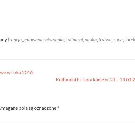
wany
francja
,
gotowanie
,
hiszpania
,
kulinarni
,
nauka
,
tratwa
,
zupa
,
żure
owe w roku 2016
Kulturalni E+ spotkanie nr 21 – 18.01
magane pola są oznaczone
*