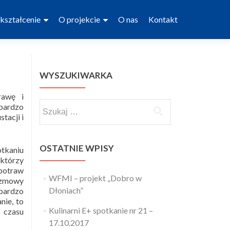
kształcenie
O projekcie
O nas
Kontakt
WYSZUKIWARKA
rawę i
Szukaj:
 bardzo
tacji i
OSTATNIE WPISY
tkaniu
 którzy
 potraw
WFMI – projekt „Dobro w
rozmowy
Dłoniach”
 bardzo
nie, to
Kulinarni E+ spotkanie nr 21 –
e czasu
17.10.2017