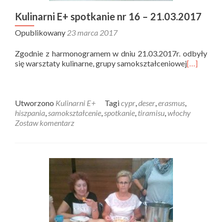
Kulinarni E+ spotkanie nr 16 – 21.03.2017
Opublikowany
23 marca 2017
Zgodnie z harmonogramem w dniu 21.03.2017r. odbyły
się warsztaty kulinarne, grupy samokształceniowej
[…]
Utworzono
Kulinarni E+
Tagi
cypr
,
deser
,
erasmus
,
hiszpania
,
samokształcenie
,
spotkanie
,
tiramisu
,
włochy
Zostaw komentarz