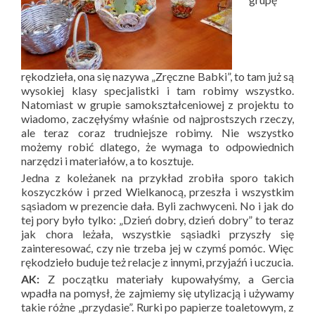
rękodzieła, ona się nazywa „Zręczne Babki”, to tam już są
wysokiej klasy specjalistki i tam robimy wszystko.
Natomiast w grupie samokształceniowej z projektu to
wiadomo, zaczęłyśmy właśnie od najprostszych rzeczy,
ale teraz coraz trudniejsze robimy. Nie wszystko
możemy robić dlatego, że wymaga to odpowiednich
narzędzi i materiałów, a to kosztuje.
Jedna z koleżanek na przykład zrobiła sporo takich
koszyczków i przed Wielkanocą, przeszła i wszystkim
sąsiadom w prezencie dała. Byli zachwyceni. No i jak do
tej pory było tylko: „Dzień dobry, dzień dobry” to teraz
jak chora leżała, wszystkie sąsiadki przyszły się
zainteresować, czy nie trzeba jej w czymś pomóc. Więc
rękodzieło buduje też relacje z innymi, przyjaźń i uczucia.
AK:
Z początku materiały kupowałyśmy, a Gercia
wpadła na pomysł, że zajmiemy się utylizacją i używamy
takie różne „przydasie”. Rurki po papierze toaletowym, z