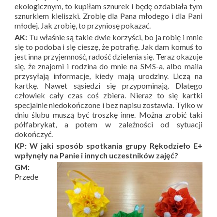
ekologicznym, to kupiłam sznurek i będę ozdabiała tym
sznurkiem kieliszki. Zrobię dla Pana młodego i dla Pani
młodej. Jak zrobię, to przyniosę pokazać.
AK:
Tu właśnie są takie dwie korzyści, bo ja robię i mnie
się to podoba i się cieszę, że potrafię. Jak dam komuś to
jest inna przyjemność, radość dzielenia się. Teraz okazuje
się, że znajomi i rodzina do mnie na SMS-a, albo maila
przysyłają informacje, kiedy mają urodziny. Liczą na
kartkę. Nawet sąsiedzi się przypominają. Dlatego
człowiek cały czas coś zbiera. Nieraz to się kartki
specjalnie niedokończone i bez napisu zostawia. Tylko w
dniu ślubu muszą być troszkę inne. Można zrobić taki
półfabrykat, a potem w zależności od sytuacji
dokończyć.
KP: W jaki sposób spotkania grupy Rękodzieło E+
wpłynęły na Panie i innych uczestników zajęć?
GM:
Przede