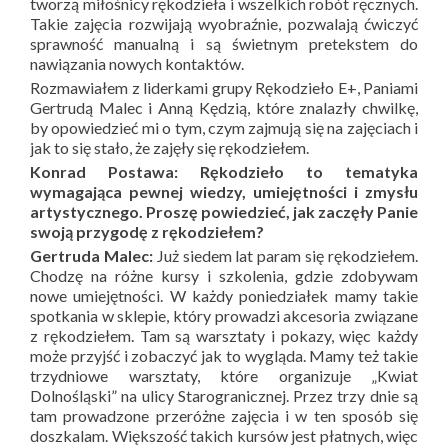
tworzą miłośnicy rękodzieła i wszelkich robót ręcznych.
Takie zajęcia rozwijają wyobraźnie, pozwalają ćwiczyć
sprawność manualną i są świetnym pretekstem do
nawiązania nowych kontaktów.
Rozmawiałem z liderkami grupy Rękodzieło E+, Paniami
Gertrudą Malec i Anną Kędzią, które znalazły chwilkę,
by opowiedzieć mi o tym, czym zajmują się na zajęciach i
jak to się stało, że zajęły się rękodziełem.
Konrad Postawa: Rękodzieło to tematyka
wymagająca pewnej wiedzy, umiejętności i zmysłu
artystycznego. Proszę powiedzieć, jak zaczęły Panie
swoją przygodę z rękodziełem?
Gertruda Malec:
Już siedem lat param się rękodziełem.
Chodzę na różne kursy i szkolenia, gdzie zdobywam
nowe umiejętności. W każdy poniedziałek mamy takie
spotkania w sklepie, który prowadzi akcesoria związane
z rękodziełem. Tam są warsztaty i pokazy, więc każdy
może przyjść i zobaczyć jak to wygląda. Mamy też takie
trzydniowe warsztaty, które organizuje „Kwiat
Dolnośląski” na ulicy Starogranicznej. Przez trzy dnie są
tam prowadzone przeróżne zajęcia i w ten sposób się
doszkalam. Większość takich kursów jest płatnych, więc