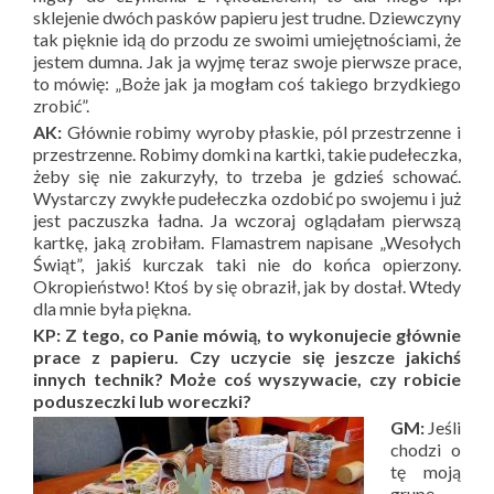
sklejenie dwóch pasków papieru jest trudne. Dziewczyny
tak pięknie idą do przodu ze swoimi umiejętnościami, że
jestem dumna. Jak ja wyjmę teraz swoje pierwsze prace,
to mówię: „Boże jak ja mogłam coś takiego brzydkiego
zrobić”.
AK:
Głównie robimy wyroby płaskie, pól przestrzenne i
przestrzenne. Robimy domki na kartki, takie pudełeczka,
żeby się nie zakurzyły, to trzeba je gdzieś schować.
Wystarczy zwykłe pudełeczka ozdobić po swojemu i już
jest paczuszka ładna. Ja wczoraj oglądałam pierwszą
kartkę, jaką zrobiłam. Flamastrem napisane „Wesołych
Świąt”, jakiś kurczak taki nie do końca opierzony.
Okropieństwo! Ktoś by się obraził, jak by dostał. Wtedy
dla mnie była piękna.
KP: Z tego, co Panie mówią, to wykonujecie głównie
prace z papieru. Czy uczycie się jeszcze jakichś
innych technik? Może coś wyszywacie, czy robicie
poduszeczki lub woreczki?
GM:
Jeśli
chodzi o
tę moją
grupę