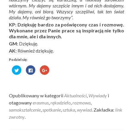
wtórnym. My dajemy szczęście innym i od nich dostajemy.
My dajemy, oni biorą. Wszyscy szczęśliwi, tak ten świat
działa. My również go tworzymy
”.
KP: Dziękuję bardzo za poświęcony czas i rozmowę.
Wykonane przez Panie prace są inspiracją nie tylko
dla mnie, ale i dla innych.
GM:
Dziękuję.
AK:
Również dziękuję.
Podziel się:
Udostępnij
Kliknij,
Kliknij,
na
aby
aby
Twitterze(Otwiera
udostępnić
udostępnić
się
na
na
w
Facebooku(Otwiera
Google+
nowym
się
(Otwiera
Opublikowany w kategorii
Aktualności
,
Wywiady
i
oknie)
w
się
nowym
w
otagowany
erasmus
,
rękodzieło
,
rozmowa
,
oknie)
nowym
samokształcenie
,
spotkanie
,
sztuka
,
wywiad
. Zakładka:
link
oknie)
zwrotny
.