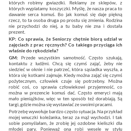
których robimy gwiazdki. Reklamy ze sklepów, z
których wyplatamy koszyczki. Myślę, że nasza praca to
dawanie serca komuś. Bo jak komuś się daje piękną
rzecz, to ta osoba druga po prostu się zmienia. Rodzina
nie przychodzi do niej, a tu baby nie zna i dostała
prezent.
KP: Co sprawia, że Seniorzy chętnie biorą udział w
zajęciach z prac ręcznych? Co takiego przyciąga ich
właśnie do rękodzieła?
GM:
Przede wszystkim samotność. Często szukają,
kontaktu z ludźmi. Chcą się czymś zająć, żeby nie
siedzieć w oknie i nie patrzeć, która sąsiadka wyszła, a
która się kotkami zajmuje. Kiedy można zająć się czymś
pożytecznym, człowiek czuje się potrzebny. Można
robić coś, co sprawia człowiekowi przyjemność, co
można w prezencie komuś dać. Często emeryci mają
mało pieniążków, więc w ten sposób też dorabiają. Są
targi, gdzie można się wystawiać ze swoimi pracami.
Potrzebę wywołuje bardzo często sytuacja. Na przykład
mojej wnuczki koleżanka, teraz za mąż wychodzi. I tak
sobie pomyślałam, że zrobię jej ozdobne kieliszki dla
młodej pary. Ponieważ ona robi wesele w stylu