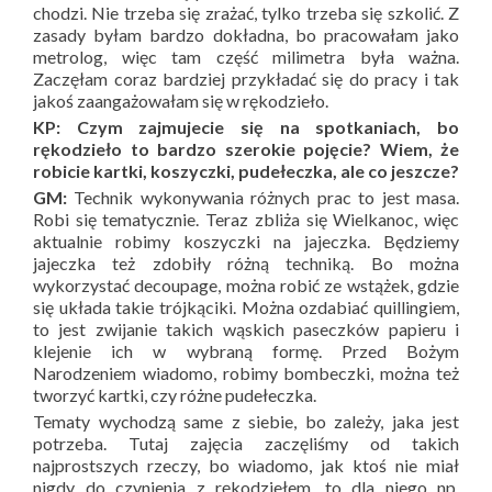
chodzi. Nie trzeba się zrażać, tylko trzeba się szkolić. Z
zasady byłam bardzo dokładna, bo pracowałam jako
metrolog, więc tam część milimetra była ważna.
Zaczęłam coraz bardziej przykładać się do pracy i tak
jakoś zaangażowałam się w rękodzieło.
KP: Czym zajmujecie się na spotkaniach, bo
rękodzieło to bardzo szerokie pojęcie? Wiem, że
robicie kartki, koszyczki, pudełeczka, ale co jeszcze?
GM:
Technik wykonywania różnych prac to jest masa.
Robi się tematycznie. Teraz zbliża się Wielkanoc, więc
aktualnie robimy koszyczki na jajeczka. Będziemy
jajeczka też zdobiły różną techniką. Bo można
wykorzystać decoupage, można robić ze wstążek, gdzie
się układa takie trójkąciki. Można ozdabiać quillingiem,
to jest zwijanie takich wąskich paseczków papieru i
klejenie ich w wybraną formę. Przed Bożym
Narodzeniem wiadomo, robimy bombeczki, można też
tworzyć kartki, czy różne pudełeczka.
Tematy wychodzą same z siebie, bo zależy, jaka jest
potrzeba. Tutaj zajęcia zaczęliśmy od takich
najprostszych rzeczy, bo wiadomo, jak ktoś nie miał
nigdy do czynienia z rękodziełem, to dla niego np.