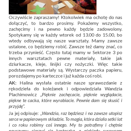
Oczywiście zapraszamy! Ktokolwiek ma ochotę do nas
dołączyć, to bardzo prosimy. Pokażemy wszystko,
zachęcimy i na pewno każdy będzie zadowolony.
Spotykamy się w każdy wtorek od 13.00 do 15.00, bo
wtedy odbywają się nasze warsztaty. Mamy zawsze
ustalone, co będziemy robić. Zawsze też damy znać, co
trzeba przynieść. Często tutaj mamy w Sektorze 3 po
innych warsztatach pewne materiały, takie jak
dziurkacze, kleje, linijki czy nożyczki. Więc takie
podstawowe materiały są. Wystarczy paczka papieru,
porozdajemy po karteczce i już każda coś robi.
AK:
Halina wysłała ostatnie nasze sprawozdanie z
rękodzieła do koleżanek i odpowiedziała Wandzia
Plachimowicz „
Pięknie zachęcacie, pięknie wyglądacie,
piękne te cacka, które wyrabiacie. Pewnie dam się skusić i
przyjdę
”.
Ja jej odpisuje: „
Wandzia, raz będziesz i na zawsze utopisz
serce w papierowym składzie. To magia, która działa setki lat
i co roku robimy coś innego. My to potrafimy i chętnie
nauczymy cieszyć się karteczką, a niekiedy surowcem