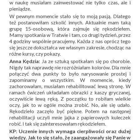
w naukę musiałam zainwestować nie tylko czas, ale i
pieniądze.
W pewnym momencie stało się to moją pasją. Dlatego
też postanowiłam szkolić innych. Aktualnie mam taką
grupę 15-osobową, która zajmuje się rękodziełem.
Mamy spotkania w Tratwie i tam, co drugi tydzień, przez
4 godziny wspólnie pracujemy. Każda z nas oprócz tego
się jeszcze dokształca we własnym zakresie, chodząc na
różne kursy, czy pokazy.
Anna Kędzia:
Ja ze sztuką spotkałam się po chorobie.
Nigdy tak naprawdę nie rozróżniałam kolorów. Dla mnie
połączyć dwa punkty to było narysowanie prostej i
zapominamy o wszystkim. W momencie, kiedy
zachorowałam, musiałam rehabilitować lewą stronę. W
ramach ćwiczeń układałam obrazki z kaszy gryczanej,
oczywiście lewą ręką. Z początku to robiłam wielkie
oczy, jak to w ogóle można zrobić. No, ale się udało.
Rękodzieło zaczęło być piękne. Potem na następnej
rehabilitacji uczyli mnie jajka z papierowych kuleczek
robić. I tak się zainteresowałam rękodziełem.
KP: Uczenie innych wymaga cierpliwości oraz dużej
wiedzy. Jak to się stało, że zaangażowały się Panie w