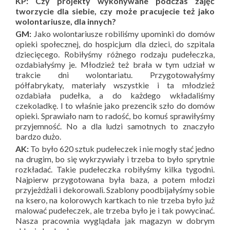
KP: Czy projekty wykonywane podczas zajęć
tworzycie dla siebie, czy może pracujecie też jako
wolontariusze, dla innych?
GM:
Jako wolontariusze robiliśmy upominki do domów
opieki społecznej, do hospicjum dla dzieci, do szpitala
dziecięcego. Robiłyśmy różnego rodzaju pudełeczka,
ozdabiałyśmy je. Młodzież też brała w tym udział w
trakcie dni wolontariatu. Przygotowałyśmy
półfabrykaty, materiały wszystkie i ta młodzież
ozdabiała pudełka, a do każdego wkładaliśmy
czekoladkę. I to właśnie jako prezencik szło do domów
opieki. Sprawiało nam to radość, bo komuś sprawiłyśmy
przyjemność. No a dla ludzi samotnych to znaczyło
bardzo dużo.
AK:
To było 620 sztuk pudełeczek i nie mogły stać jedno
na drugim, bo się wykrzywiały i trzeba to było sprytnie
rozkładać. Takie pudełeczka robiłyśmy kilka tygodni.
Najpierw przygotowana była baza, a potem młodzi
przyjeżdżali i dekorowali. Szablony poodbijałyśmy sobie
na ksero, na kolorowych kartkach to nie trzeba było już
malować pudełeczek, ale trzeba było je i tak powycinać.
Nasza pracownia wyglądała jak magazyn w dobrym