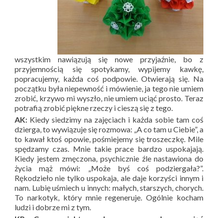
wszystkim nawiązują się nowe przyjaźnie, bo z
przyjemnością się spotykamy, wypijemy kawkę,
popracujemy, każda coś podpowie. Otwierają się. Na
początku była niepewność i mówienie, ja tego nie umiem
zrobić, krzywo mi wyszło, nie umiem uciąć prosto. Teraz
potrafią zrobić piękne rzeczy i cieszą się z tego.
AK:
Kiedy siedzimy na zajęciach i każda sobie tam coś
dzierga, to wywiązuje się rozmowa: „A co tam u Ciebie”, a
to kawał ktoś opowie, pośmiejemy się troszeczkę. Mile
spędzamy czas. Mnie takie prace bardzo uspokajają.
Kiedy jestem zmęczona, psychicznie źle nastawiona do
życia mąż mówi: „Może byś coś podziergała?”.
Rękodzieło nie tylko uspokaja, ale daje korzyści innym i
nam. Lubię uśmiech u innych: małych, starszych, chorych.
To narkotyk, który mnie regeneruje. Ogólnie kocham
ludzi i dobrze mi z tym.