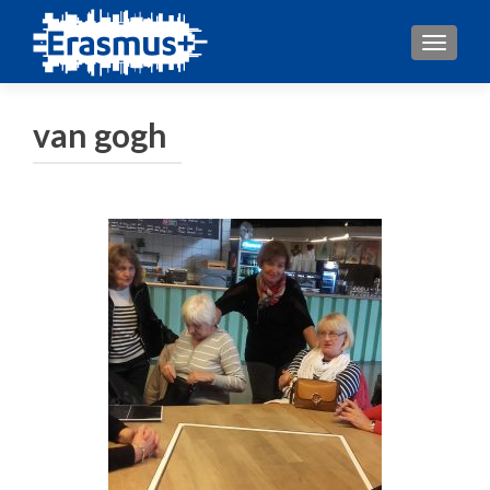
TOGGL
van gogh