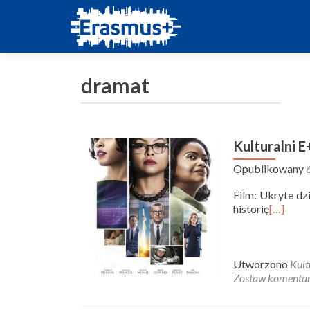
dramat
Kulturalni E
Opublikowany
Film: Ukryte dz
historię
[…]
Utworzono
Kult
Zostaw komenta