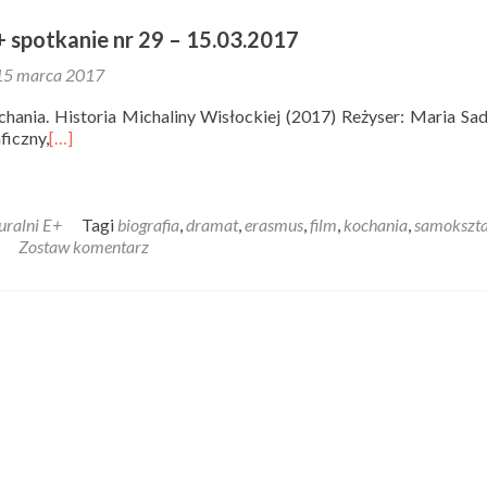
+ spotkanie nr 29 – 15.03.2017
15 marca 2017
chania. Historia Michaliny Wisłockiej (2017) Reżyser: Maria S
ficzny,
[…]
uralni E+
Tagi
biografia
,
dramat
,
erasmus
,
film
,
kochania
,
samokszta
Zostaw komentarz