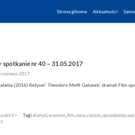
Skip to content
Strona główna
Aktualności
Samo
+ spotkanie nr 40 – 31.05.2017
6 czerwca 2017
iałania (2016) Reżyser: Theodore Melfi Gatunek: dramat Film o
uralni E+
Tagi
dramat
,
erasmus
,
film
,
nasa
,
rasizm
,
uprzedzenia
,
usa
rz