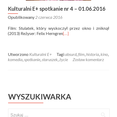
Kulturalni E+ spotkanie nr 4 – 01.06.2016
Opublikowany
2 czerwca 2016
Film: Stulatek, który wyskoczył przez okno i zniknął
(2013) Reżyser: Felix Herngren
[…]
Utworzono
Kulturalni E+
Tagi
absurd
,
film
,
historia
,
kino
,
komedia
,
spotkanie
,
staruszek
,
życie
Zostaw komentarz
Posts navigation
WYSZUKIWARKA
Szukaj: