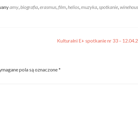
wany
amy
,
biografia
,
erasmus
,
film
,
helios
,
muzyka
,
spotkanie
,
winehou
Kulturalni E+ spotkanie nr 33 – 12.04
magane pola są oznaczone
*