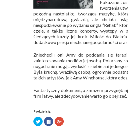
Pokazane zost
tworzenia utwo
pogodną nastolatkę, tworzącą muzykę, któ
międzynarodową gwiazdą, ale chciała osią
niespodziewanie po wydaniu singla “Rehab”, któ
czele, a także liczne koncerty, występy w p
śledzących każdy jej krok. Miłość do Blake’a
dodatkowo presja niechcianej popularności oraz 
Zniechęcili oni Amy do poddania się terap
zainteresowania mediów jej osobą. Pokazany zos
nogach, nie mogąc wydusić z siebie ani jednego s
Była kruchą, wrażliwą osobą, ogromnie podatną
takich artystów, jak Amy Winehouse, która ode
Fantastyczny dokument, a zarazem przygnębiając
film łatwy, ale zdecydowanie warto go obejrzeć.
Podziel się:
Udostępnij
Kliknij,
Kliknij,
na
aby
aby