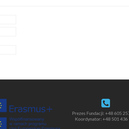
Prezes Fundacji:
+48 605 25
Koordynator:
+48 501 436