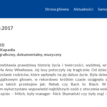
Skip to content
Strona główna
Aktualności
Samo
4.2017
15)
f Kapadia
graficzny, dokumentalny, muzyczny
edstawia prawdziwą historię życia i twórczości, wybitnej, wr
ła Amy Winehouse. Jej losy potoczyły się tragicznie. Od dzie
zstanie rodziców, które wpłynęło na jej dalsze życie. Była dzi
jątkowym głosem, w rekordowo krótkim czasie osiągnęła s
rka takich przebojów jak: Rehab czy Back to Black. W 
 wykorzystano wypowiedzi najbliższych osób z otoczenia woka
ej ojciec – Mitch, były manager- Nick Shymański czy były mąż 