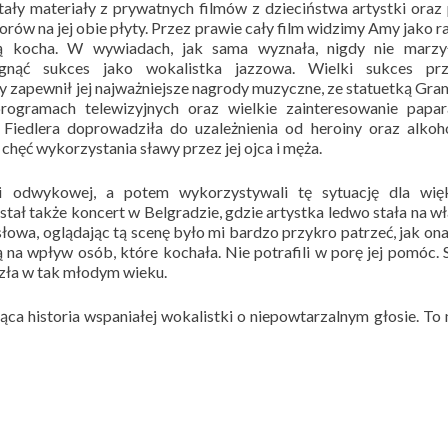
ały materiały z prywatnych filmów z dzieciństwa artystki oraz
rów na jej obie płyty. Przez prawie cały film widzimy Amy jako r
rą kocha. W wywiadach, jak sama wyznała, nigdy nie marzy
gnąć sukces jako wokalistka jazzowa. Wielki sukces prz
ry zapewnił jej najważniejsze nagrody muzyczne, ze statuetką Gr
rogramach telewizyjnych oraz wielkie zainteresowanie papar
 Fiedlera doprowadziła do uzależnienia od heroiny oraz alkoh
chęć wykorzystania sławy przez jej ojca i męża.
ii odwykowej, a potem wykorzystywali tę sytuację dla wię
tał także koncert w Belgradzie, gdzie artystka ledwo stała na w
łowa, oglądając tą scenę było mi bardzo przykro patrzeć, jak ona 
 na wpływ osób, które kochała. Nie potrafili w porę jej pomóc.
szła w tak młodym wieku.
a historia wspaniałej wokalistki o niepowtarzalnym głosie. To n