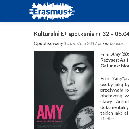
Kulturalni E+ spotkanie nr 32 – 05.0
Opublikowany
10 kwietnia 2017
przez
konpos
Film:
Amy (20
Reżyser: Asi
Gatunek: bio
Film “Amy”prz
osoby jaką by
przeżywała ro
obdarzoną wy
sławy. Auto
dokumentalnym
takich jak: j
Fiedler.