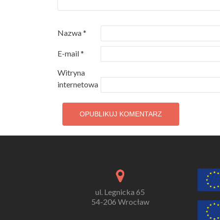
Nazwa
*
E-mail
*
Witryna
internetowa
ul. Legnicka 65
54-206 Wrocław