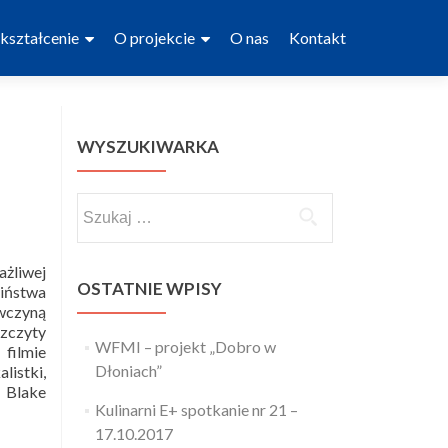
kształcenie
O projekcie
O nas
Kontakt
WYSZUKIWARKA
Szukaj:
ażliwej
OSTATNIE WPISY
ciństwa
ewczyną
zczyty
WFMI – projekt „Dobro w
filmie
Dłoniach”
listki,
– Blake
Kulinarni E+ spotkanie nr 21 –
17.10.2017