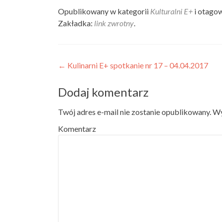
Twitterze(Otwiera
udostępnić
udostępnić
się
na
na
Opublikowany w kategorii
Kulturalni E+
i otago
w
Facebooku(Otwiera
Google+
Zakładka:
link zwrotny
.
nowym
się
(Otwiera
oknie)
w
się
nowym
w
oknie)
nowym
oknie)
Post navigation
←
Kulinarni E+ spotkanie nr 17 – 04.04.2017
Dodaj komentarz
Twój adres e-mail nie zostanie opublikowany.
Wy
Komentarz