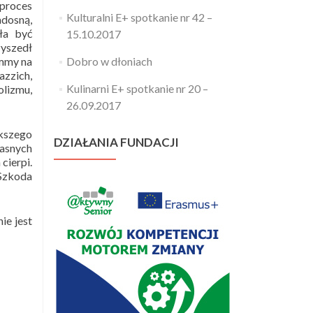
 proces
Kulturalni E+ spotkanie nr 42 –
adosną,
ła być
15.10.2017
yszedł
ammy na
Dobro w dłoniach
azzich,
Kulinarni E+ spotkanie nr 20 –
olizmu,
26.09.2017
kszego
DZIAŁANIA FUNDACJI
łasnych
cierpi.
 Szkoda
ie jest