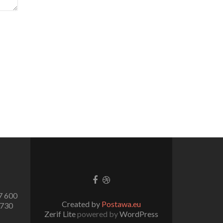
7 600
Created by
Postawa.eu
 730
Zerif Lite
powered by
WordPress