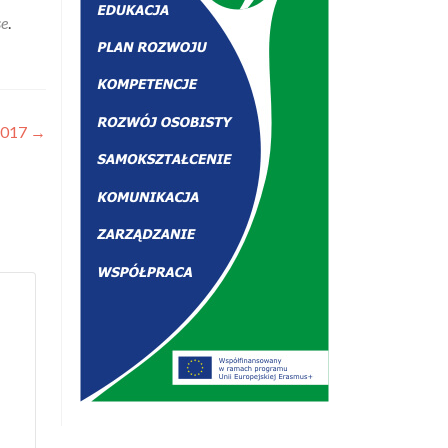
se
.
.2017
→